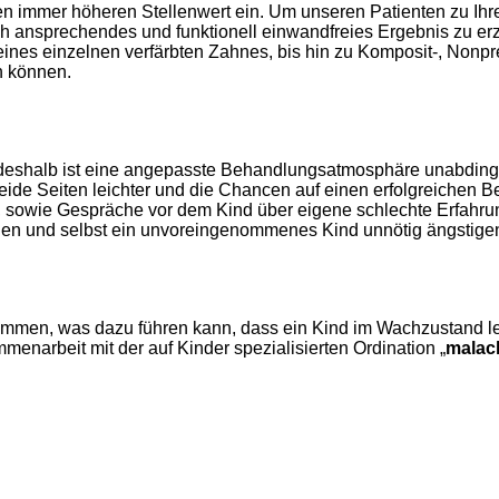
n immer höheren Stellenwert ein. Um unseren Patienten zu Ih
h ansprechendes und funktionell einwandfreies Ergebnis zu erzi
eines einzelnen verfärbten Zahnes, bis hin zu Komposit-, Nonp
n können.
 deshalb ist eine angepasste Behandlungsatmosphäre unabding
 beide Seiten leichter und die Chancen auf einen erfolgreichen 
h“, sowie Gespräche vor dem Kind über eigene schlechte Erfahr
nen und selbst ein unvoreingenommenes Kind unnötig ängstige
mmen, was dazu führen kann, dass ein Kind im Wachzustand leid
enarbeit mit der auf Kinder spezialisierten Ordination „
malac